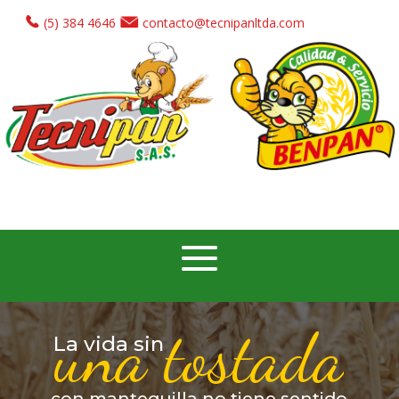
(5) 384 4646
contacto@tecnipanltda.com
u
n
a
t
o
s
t
a
d
a
La vida sin
con mantequilla no tiene sentido