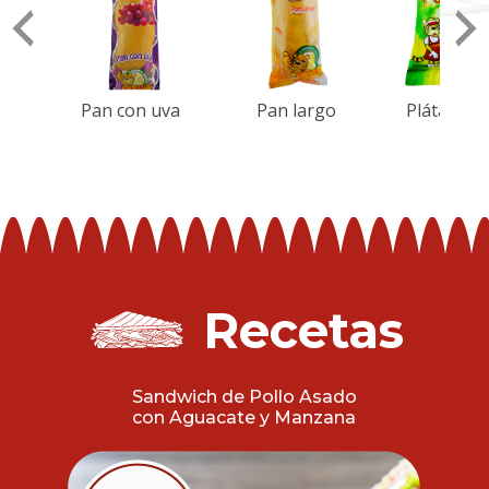
do
Pan con uva
Pan largo
Plátano v
Recetas
Sandwich de Pollo Asado
con Aguacate y Manzana