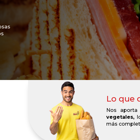
iosas
os
Lo que 
Nos aport
vegetales,
l
más completo