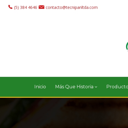
(5) 384 4646
contacto@tecnipanltda.com
Inicio
Más Que Historia
Product